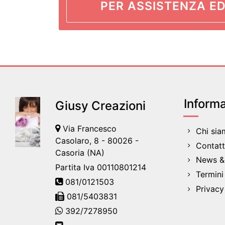
PER ASSISTENZA ED
Informa
Giusy Creazioni
Via Francesco
Chi si
Casolaro, 8 - 80026 -
Contatt
Casoria (NA)
News & 
Partita Iva 00110801214
Termini
081/0121503
Privacy
081/5403831
392/7278950