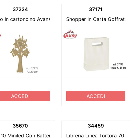
37224
37171
H.5 Cm 200*200
o In cartoncino Avana h.120 Cm
Shopper In Carta Goffrata Con
ACCEDI
ACCEDI
35670
34459
30 Cm
o 10 Miniled Con Batteria 0.90 Metri 10*36
Libreria Linea Tortora 70x35x