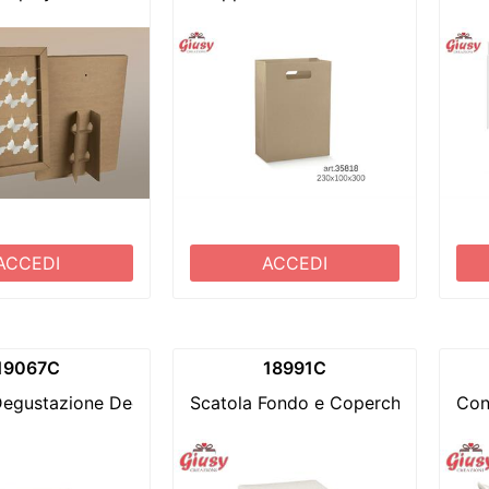
ACCEDI
ACCEDI
19067C
18991C
Degustazione Decoro Fibra Bianco Con Inserto Divisore 14
Scatola Fondo e Coperchio Decoro
Con