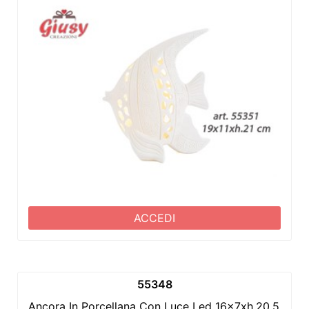
ACCEDI
55348
Ancora In Porcellana Con Luce Led 16x7xh.20,5 Cm 