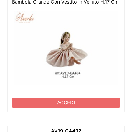
Bambola Grande Con Vestito In Velluto H.17 Cm In P
ACCEDI
AV19-GA492