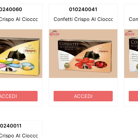
0240060
010240041
Crispo Al Cioccolato Fondente Confezione 1Kg Colori Assor
Confetti Crispo Al Cioccolato Fond
Con
ACCEDI
ACCEDI
10240011
 Crispo Al Cioccolato Fondente Confezione 1Kg Bianco