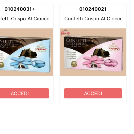
010240031+
010240021
titi
ente Rossi Confezione 1Kg
fetti Crispo Al Cioccolato Fondente Celeste Confezione 1K
Confetti Crispo Al Cioccolato
ACCEDI
ACCEDI