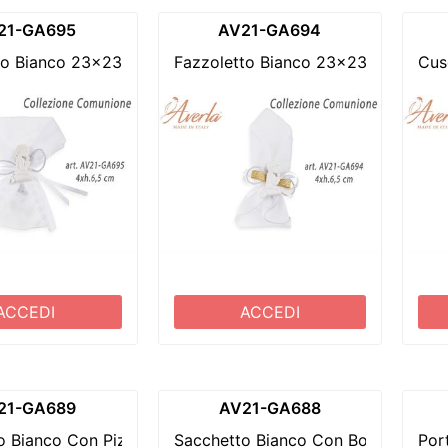
21-GA695
AV21-GA694
to Bianco 23x23 Cm Con Applicazione Magnete Gessetto
Fazzoletto Bianco 23x23 Cm Con A
Cus
ACCEDI
ACCEDI
21-GA689
AV21-GA688
o Bianco Con Pizzo Macramè 9xh.12 Cm Completo Di Medag
Sacchetto Bianco Con Bordo Oro 9
Por