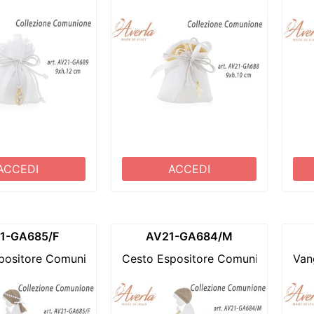
ACCEDI
ACCEDI
1-GA685/F
AV21-GA684/M
positore Comunione Bimba In Polisterolo Decorato Comple
Cesto Espositore Comunione Bimbo 
Van