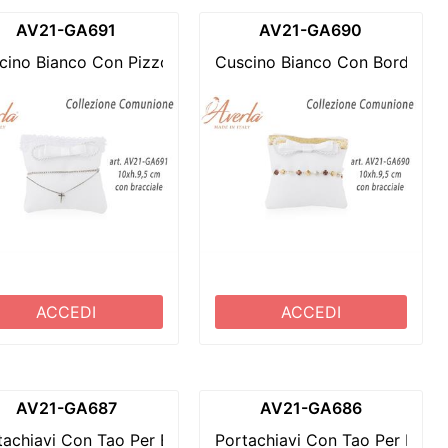
AV21-GA691
AV21-GA690
 Bimba Comunione 4xh.6,5 Cm
pplicazione Magnete Gessetto Bimbo Comunione 4xh.6,5
cino Bianco Con Pizzo Macramè 10xh.9,5 Cm Completo Di 
Cuscino Bianco Con Bordo Oro
ACCEDI
ACCEDI
AV21-GA687
AV21-GA686
lietta Calice Collezione Comunione
xh.10 Cm Completo Di Crocetta Madreperlata Collezione 
tachiavi Con Tao Per Bimba Comunione H.14,5 Cm
Portachiavi Con Tao Per Bim