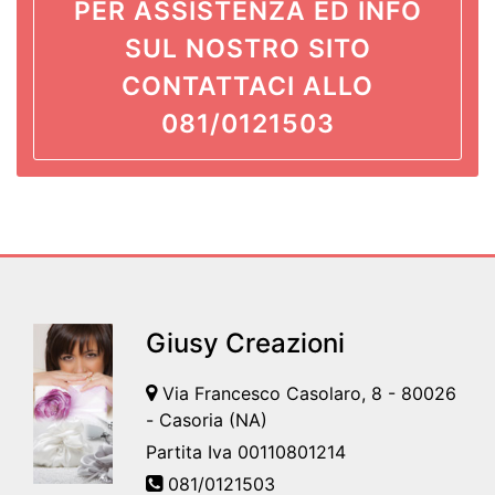
PER ASSISTENZA ED INFO
SUL NOSTRO SITO
CONTATTACI ALLO
081/0121503
Giusy Creazioni
Via Francesco Casolaro, 8 - 80026
- Casoria (NA)
Partita Iva 00110801214
081/0121503