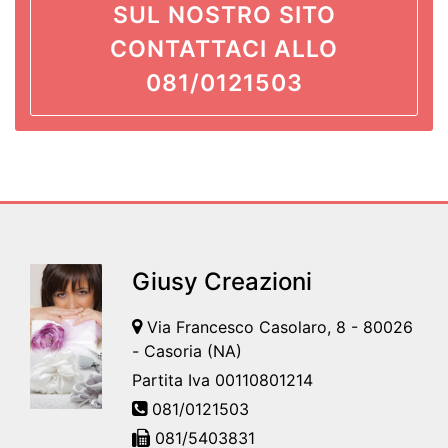
SUL NOSTRO SITO
CONTATTACI ALLO
081/0121503
Giusy Creazioni
Via Francesco Casolaro, 8 - 80026
- Casoria (NA)
Partita Iva 00110801214
081/0121503
081/5403831