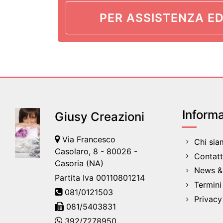
PER ASSISTENZA ED
Informa
Giusy Creazioni
Via Francesco
Chi si
Casolaro, 8 - 80026 -
Contatt
Casoria (NA)
News & 
Partita Iva 00110801214
Termini
081/0121503
Privacy
081/5403831
392/7278950