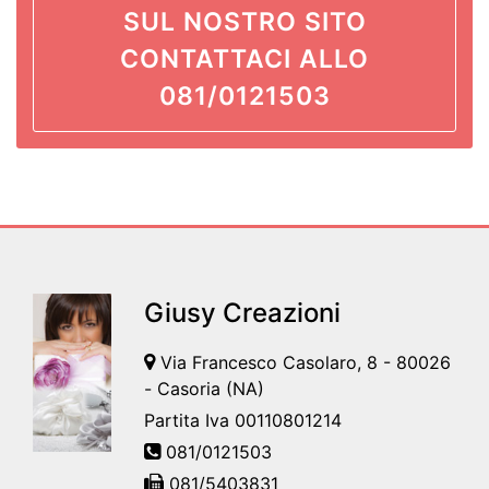
SUL NOSTRO SITO
CONTATTACI ALLO
081/0121503
Giusy Creazioni
Via Francesco Casolaro, 8 - 80026
- Casoria (NA)
Partita Iva 00110801214
081/0121503
081/5403831