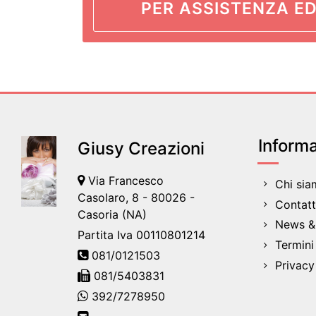
PER ASSISTENZA ED
Informa
Giusy Creazioni
Via Francesco
Chi si
Casolaro, 8 - 80026 -
Contatt
Casoria (NA)
News & 
Partita Iva 00110801214
Termini
081/0121503
Privacy
081/5403831
392/7278950