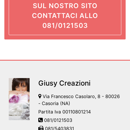
SUL NOSTRO SITO
CONTATTACI ALLO
081/0121503
Giusy Creazioni
Via Francesco Casolaro, 8 - 80026
- Casoria (NA)
Partita Iva 00110801214
081/0121503
081/5403831