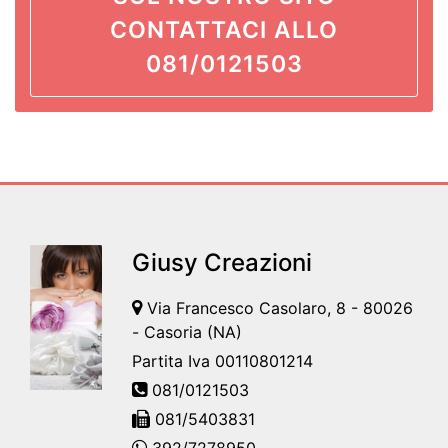
CONTATTACI ALLO
081/0121503
Giusy Creazioni
Via Francesco Casolaro, 8 - 80026
- Casoria (NA)
Partita Iva 00110801214
081/0121503
081/5403831