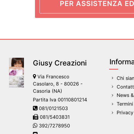
PER ASSISTENZA ED
Informa
Giusy Creazioni
Via Francesco
Chi si
Casolaro, 8 - 80026 -
Contatt
Casoria (NA)
News & 
Partita Iva 00110801214
Termini
081/0121503
Privacy
081/5403831
392/7278950