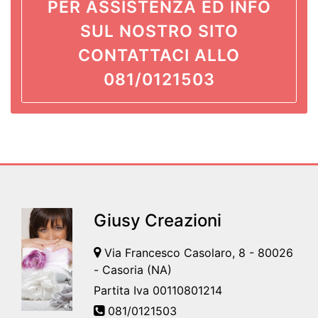
PER ASSISTENZA ED INFO
SUL NOSTRO SITO
CONTATTACI ALLO
081/0121503
Giusy Creazioni
Via Francesco Casolaro, 8 - 80026
- Casoria (NA)
Partita Iva 00110801214
081/0121503