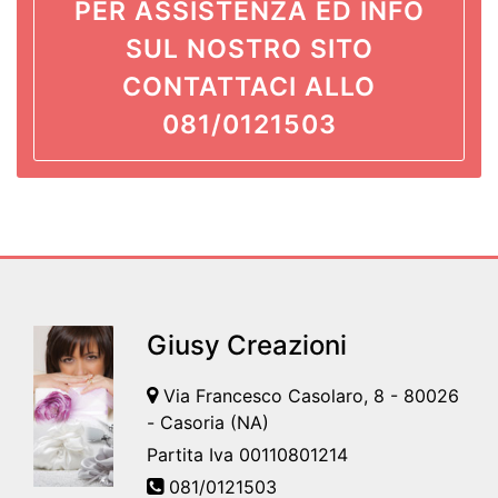
PER ASSISTENZA ED INFO
SUL NOSTRO SITO
CONTATTACI ALLO
081/0121503
Giusy Creazioni
Via Francesco Casolaro, 8 - 80026
- Casoria (NA)
Partita Iva 00110801214
081/0121503