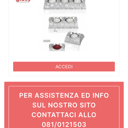
ACCEDI
PER ASSISTENZA ED INFO
SUL NOSTRO SITO
CONTATTACI ALLO
081/0121503