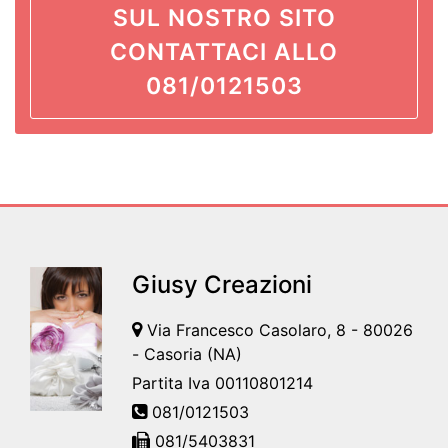
SUL NOSTRO SITO
CONTATTACI ALLO
081/0121503
Giusy Creazioni
Via Francesco Casolaro, 8 - 80026
- Casoria (NA)
Partita Iva 00110801214
081/0121503
081/5403831