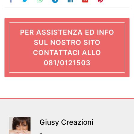
PER ASSISTENZA ED INFO
SUL NOSTRO SITO
CONTATTACI ALLO
081/0121503
Giusy Creazioni