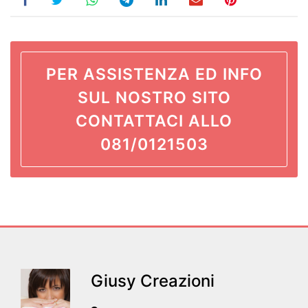
PER ASSISTENZA ED INFO
SUL NOSTRO SITO
CONTATTACI ALLO
081/0121503
Giusy Creazioni