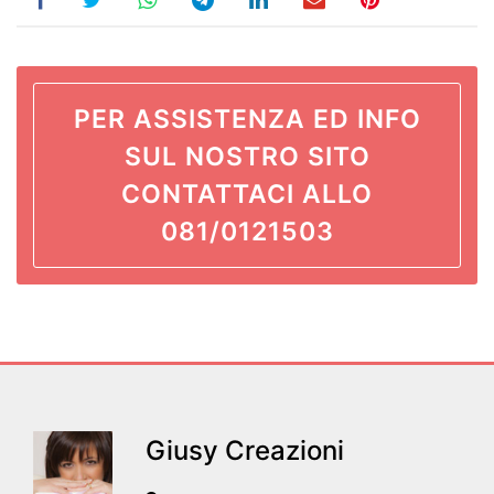
PER ASSISTENZA ED INFO
SUL NOSTRO SITO
CONTATTACI ALLO
081/0121503
Giusy Creazioni