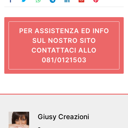
PER ASSISTENZA ED INFO
SUL NOSTRO SITO
CONTATTACI ALLO
081/0121503
Giusy Creazioni