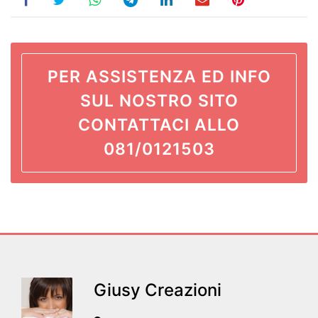
PER ASSISTENZA ED INFO
SUL NOSTRO SITO
CONTATTACI ALLO
081/0121503
Giusy Creazioni