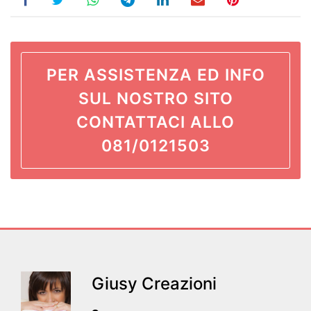
PER ASSISTENZA ED INFO
SUL NOSTRO SITO
CONTATTACI ALLO
081/0121503
Giusy Creazioni